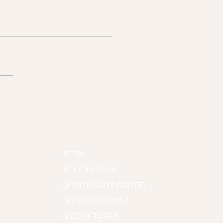
שיחה על אחד הפירות
משמעותיים של ת
מיינדפולנס - כ
לפרופור
אודות
ארגונים וחברות
הקלטות למגוון תרגולים
קבוצת תרגול בזום
התרגול השבועי